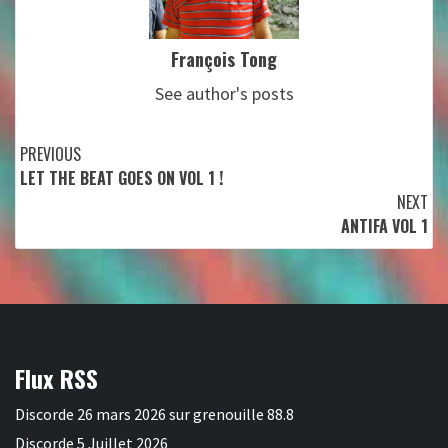
François Tong
See author's posts
Continue
PREVIOUS
LET THE BEAT GOES ON VOL 1 !
Reading
NEXT
ANTIFA VOL 1
Flux RSS
Discorde 26 mars 2026 sur grenouille 88.8
Discorde 5 Juillet 2026