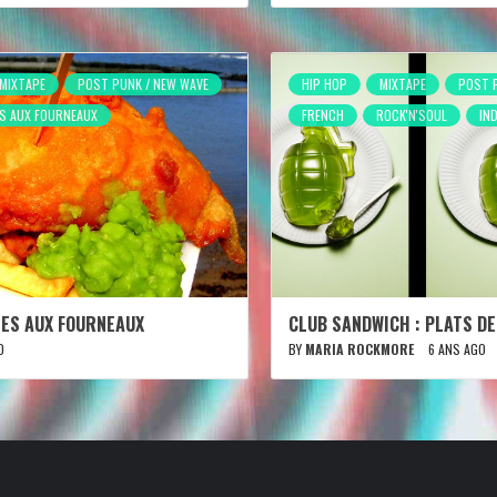
MIXTAPE
POST PUNK / NEW WAVE
HIP HOP
MIXTAPE
POST 
S AUX FOURNEAUX
FRENCH
ROCK'N'SOUL
IN
MES AUX FOURNEAUX
CLUB SANDWICH : PLATS D
O
BY
MARIA ROCKMORE
6 ANS AGO