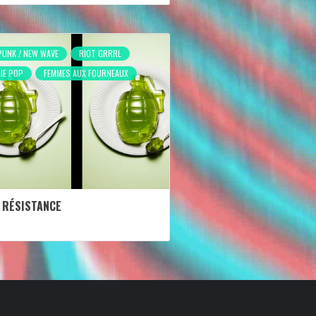
PUNK / NEW WAVE
RIOT GRRRL
DIE POP
FEMMES AUX FOURNEAUX
E RÉSISTANCE