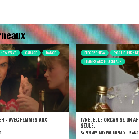
rneaux
 NEW WAVE
GARAGE
DANCE
ELECTRONICA
POST PUNK / N
FEMMES AUX FOURNEAUX
ER - AVEC FEMMES AUX
IVRE, ELLE ORGANISE UN A
SEULE.
O
BY
FEMMES AUX FOURNEAUX
5 ANS