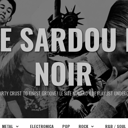
TE SARDOU 
NOIR
IRTY CRUST TO FINEST GROOVE ! LE SITE NUMERO 1 DE PLAYLIST UNDE
METAL
ELECTRONICA
POP
ROCK
R&B / SOUL