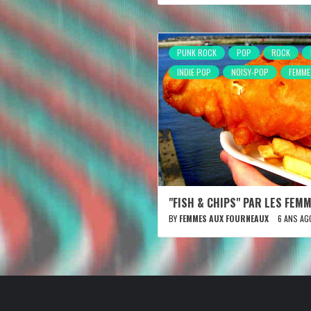
PUNK ROCK
POP
ROCK
INDIE POP
NOISY-POP
FEMME
"FISH & CHIPS" PAR LES FEM
BY
FEMMES AUX FOURNEAUX
6 ANS AG