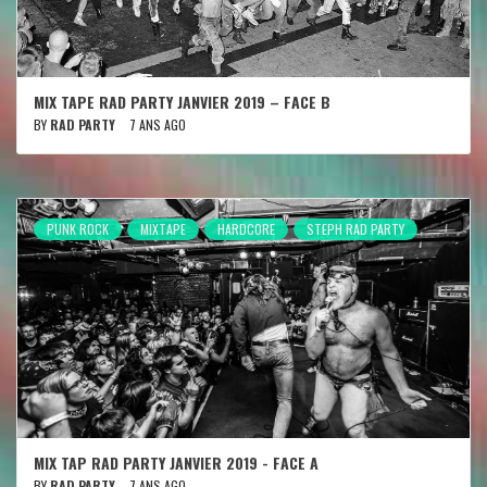
MIX TAPE RAD PARTY JANVIER 2019 – FACE B
BY
RAD PARTY
7 ANS AGO
PUNK ROCK
MIXTAPE
HARDCORE
STEPH RAD PARTY
MIX TAP RAD PARTY JANVIER 2019 - FACE A
BY
RAD PARTY
7 ANS AGO