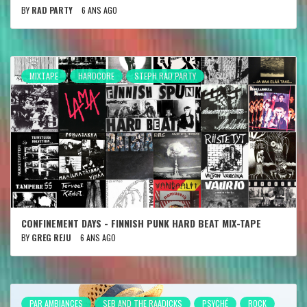
BY
RAD PARTY
6 ANS AGO
MIXTAPE
HARDCORE
STEPH RAD PARTY
CONFINEMENT DAYS - FINNISH PUNK HARD BEAT MIX-TAPE
BY
GREG REJU
6 ANS AGO
PAR AMBIANCES
SEB AND THE RAADICKS
PSYCHÉ
ROCK