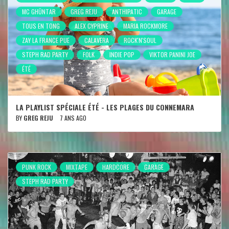
MC GHÜNTAR
GREG REJU
ANTHIPATIC
GARAGE
TOUS EN TONG
ALEX CYPRINE
MARIA ROCKMORE
ZAY LA FRANCE PUE
CALAVERA
ROCK'N'SOUL
STEPH RAD PARTY
FOLK
INDIE POP
VIKTOR PANINI JOE
ÉTÉ
LA PLAYLIST SPÉCIALE ÉTÉ - LES PLAGES DU CONNEMARA
BY
GREG REJU
7 ANS AGO
PUNK ROCK
MIXTAPE
HARDCORE
GARAGE
STEPH RAD PARTY