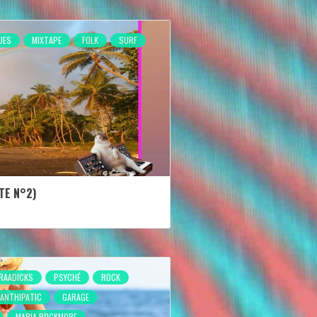
UES
MIXTAPE
FOLK
SURF
TE N°2)
 RAADICKS
PSYCHÉ
ROCK
ANTHIPATIC
GARAGE
MARIA ROCKMORE