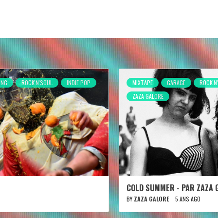
ONG
ROCK'N'SOUL
INDIE POP
MIXTAPE
GARAGE
ROCK'N
ZAZA GALORE
COLD SUMMER - PAR ZAZA 
BY
ZAZA GALORE
5 ANS AGO