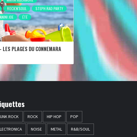
ROCK'N'SOUL
STEPH RAD PARTY
ANINI JOE
ÉTÉ
 - LES PLAGES DU CONNEMARA
iquettes
UNK ROCK
ROCK
HIP HOP
POP
LECTRONICA
NOISE
METAL
R&B/SOUL