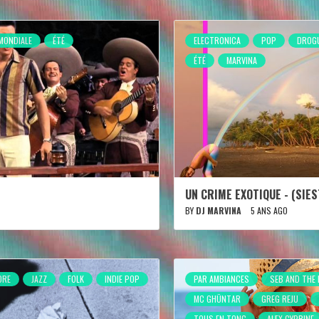
MONDIALE
ÉTÉ
ELECTRONICA
POP
DROG
ÉTÉ
MARVINA
UN CRIME EXOTIQUE - (SIES
BY
DJ MARVINA
5 ANS AGO
ORE
JAZZ
FOLK
INDIE POP
PAR AMBIANCES
SEB AND THE
MC GHÜNTAR
GREG REJU
TOUS EN TONG
ALEX CYPRINE