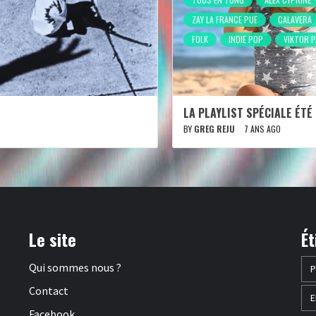
ZAY LA FRANCE PUE
CALAVERA
FOLK
INDIE POP
VIKTOR P
LA PLAYLIST SPÉCIALE ÉTÉ
BY
GREG REJU
7 ANS AGO
Le site
Ét
Qui sommes nous ?
P
Contact
E
Facebook