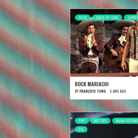
ROCK
TOUS EN TONG
SONO 
ROCK MARIACHI
BY
FRANÇOIS TONG
5 ANS AGO
POP
MIXTAPE
MARIA ROCKM
ÉTÉ