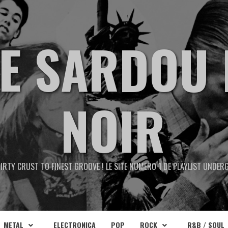
TE SARDOU 
NOIR
IRTY CRUST TO FINEST GROOVE ! LE SITE NUMERO 1 DE PLAYLIST UNDE
METAL
ELECTRONICA
POP
ROCK
R&B / SOUL