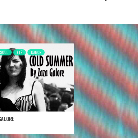
'SOUL
ÉTÉ
DANCE
GALORE