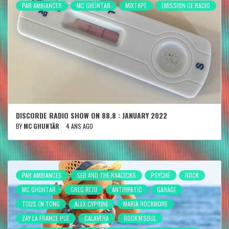
PAR AMBIANCES
MC GHÜNTAR
MIXTAPE
EMISSION DE RADIO
DISCORDE RADIO SHOW ON 88.8 : JANUARY 2022
BY
MC GHUNTÄR
4 ANS AGO
PAR AMBIANCES
SEB AND THE RAADICKS
PSYCHÉ
ROCK
MC GHÜNTAR
GREG REJU
ANTHIPATIC
GARAGE
TOUS EN TONG
ALEX CYPRINE
MARIA ROCKMORE
ZAY LA FRANCE PUE
CALAVERA
ROCK'N'SOUL