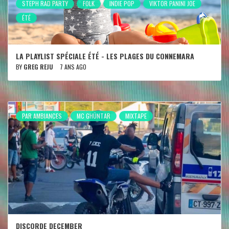
STEPH RAD PARTY
FOLK
INDIE POP
VIKTOR PANINI JOE
ÉTÉ
LA PLAYLIST SPÉCIALE ÉTÉ - LES PLAGES DU CONNEMARA
BY
GREG REJU
7 ANS AGO
PAR AMBIANCES
MC GHÜNTAR
MIXTAPE
DISCORDE DECEMBER