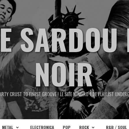
TE SARDOU 
NOIR
IRTY CRUST TO FINEST GROOVE ! LE SITE NUMERO 1 DE PLAYLIST UNDE
METAL
ELECTRONICA
POP
ROCK
R&B / SOUL