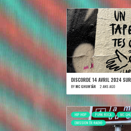
DISCORDE 14 AVRIL 2024 SUR
BY
MC GHUNTÄR
2 ANS AGO
HIP HOP
PUNK ROCK
MC GH
EMISSION DE RADIO