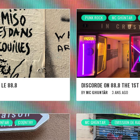
PUNK ROCK
MC GHÜNTAR
 LE 88.8
DISCORDE ON 88.8 THE 1ST
BY
MC GHUNTÄR
3 ANS AGO
ÜNTAR
COUNTRY
MC GHÜNTAR
EMISSION DE RA