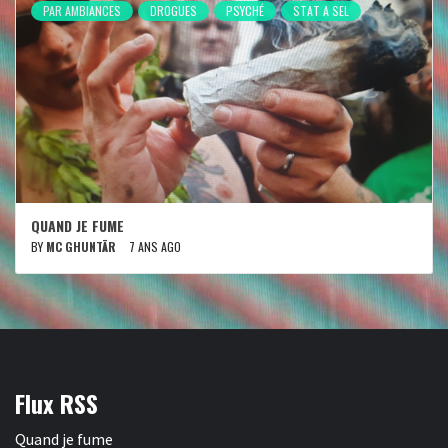
PAR AMBIANCES
DROGUES
PSYCHÉ
STAT A SEL
QUAND JE FUME
BY
MC GHUNTÄR
7 ANS AGO
Flux RSS
Quand je fume