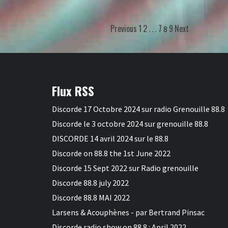
Previous
1
2
7
9
Next
…
8
Flux RSS
Discorde 17 Octobre 2024 sur radio Grenouille 88.8
Discorde le 3 octobre 2024 sur grenouille 88.8
DISCORDE 14 avril 2024 sur le 88.8
Discorde on 88.8 the 1st June 2022
Discorde 15 Sept 2022 sur Radio grenouille
Discorde 88.8 july 2022
Discorde 88.8 MAI 2022
Larsens & Acouphènes - par Bertrand Pinsac
Discorde radio show on 88.8 : April 2022