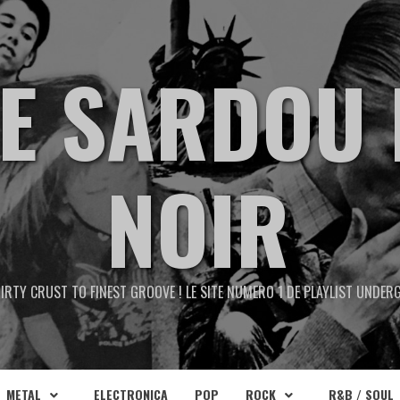
TE SARDOU 
NOIR
IRTY CRUST TO FINEST GROOVE ! LE SITE NUMERO 1 DE PLAYLIST UNDE
METAL
ELECTRONICA
POP
ROCK
R&B / SOUL