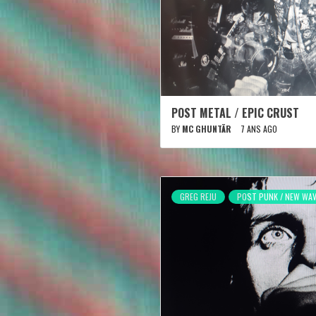
POST METAL / EPIC CRUST
BY
MC GHUNTÄR
7 ANS AGO
GREG REJU
POST PUNK / NEW WA