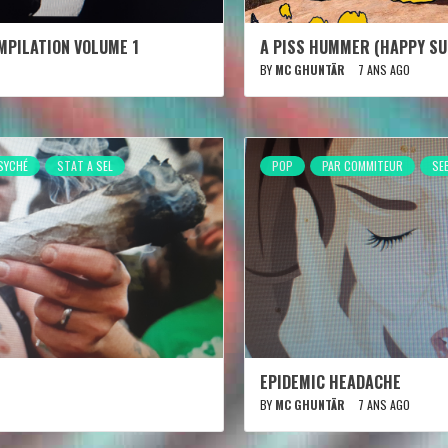
MPILATION VOLUME 1
A PISS HUMMER (HAPPY SUM
BY
MC GHUNTÄR
7 ANS AGO
SYCHÉ
STAT A SEL
POP
PAR COMMITEUR
SE
EPIDEMIC HEADACHE
BY
MC GHUNTÄR
7 ANS AGO