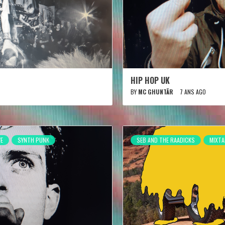
HIP HOP UK
BY
MC GHUNTÄR
7 ANS AGO
VE
SYNTH PUNK
SEB AND THE RAADICKS
MIXTA