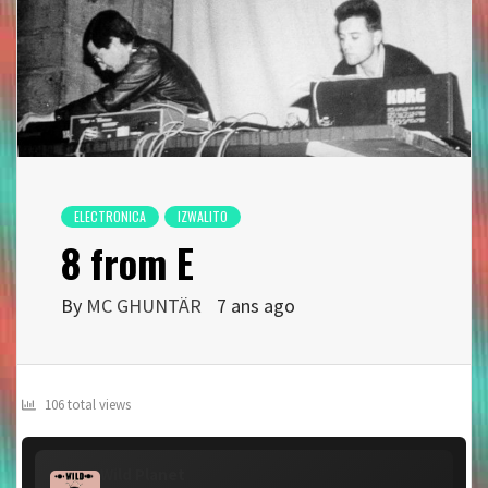
ELECTRONICA
IZWALITO
8 from E
By
MC GHUNTÄR
7 ans ago
106 total views
Wild Planet