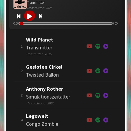
Transmitter
Transmitter · 2025
0:00
0:00
Wild Planet
1
Transmitter
Transmitter · 2025
Gesloten Cirkel
2
Twisted Ballon
Anthony Rother
3
Simulationszeitalter
This Is Electro · 2005
Legowelt
4
Congo Zombie