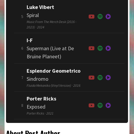
Luke Vibert
Spiral
5
Music From The Merch Desk (2016 -
2023) · 2024
I-F
Superman (Live at De
6
Bruine Planeet)
Esplendor Geometrico
7
Sindromo
Fluida Mekaniko (Vinyl Version) · 2016
Porter Ricks
8
Exposed
Porter Ricks · 2021
About Post Author