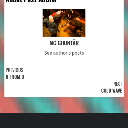
MC GHUNTÄR
See author's posts
Continue
PREVIOUS
8 FROM D
Reading
NEXT
COLD WAVE