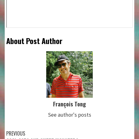
About Post Author
François Tong
See author's posts
Continue
PREVIOUS