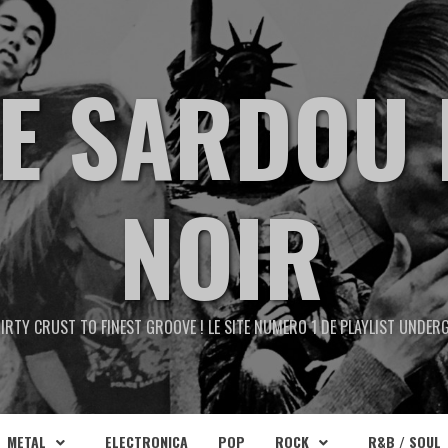
TE SARDOU 
NOIR
IRTY CRUST TO FINEST GROOVE ! LE SITE NUMERO 1 DE PLAYLIST UNDE
METAL
ELECTRONICA
POP
ROCK
R&B / SOUL