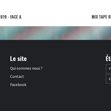
019 - FACE A
MIX TAPE R
Le site
Ét
Qui sommes nous ?
P
Contact
E
Facebook