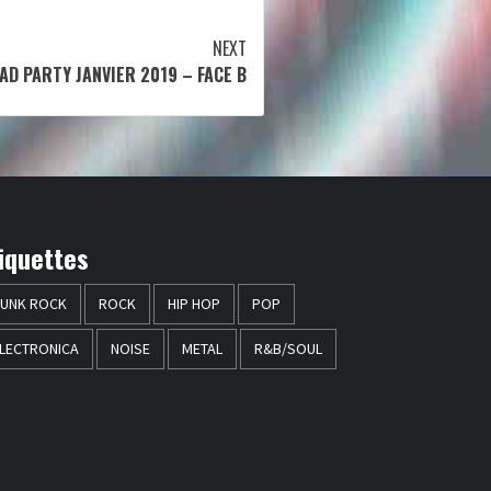
NEXT
AD PARTY JANVIER 2019 – FACE B
iquettes
UNK ROCK
ROCK
HIP HOP
POP
LECTRONICA
NOISE
METAL
R&B/SOUL