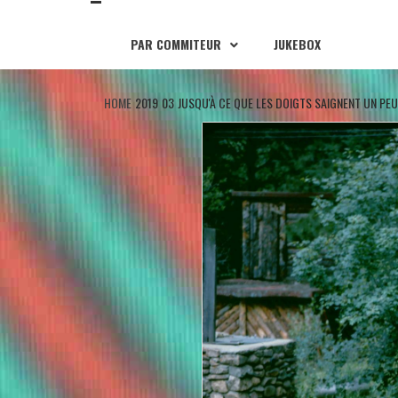
PAR COMMITEUR
JUKEBOX
HOME
2019
03
JUSQU'À CE QUE LES DOIGTS SAIGNENT UN PEU