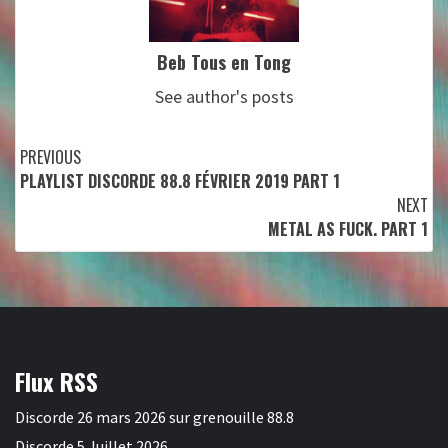
Beb Tous en Tong
See author's posts
Continue
PREVIOUS
PLAYLIST DISCORDE 88.8 FÉVRIER 2019 PART 1
Reading
NEXT
METAL AS FUCK. PART 1
Flux RSS
Discorde 26 mars 2026 sur grenouille 88.8
Discorde 5 Juillet 2026