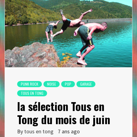
PUNK ROCK
NOISE
POP
GARAGE
TOUS EN TONG
la sélection Tous en
Tong du mois de juin
By
tous en tong
7 ans ago