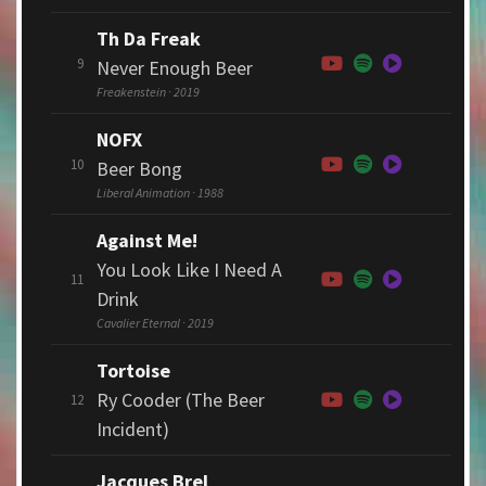
Th Da Freak
9
Never Enough Beer
Freakenstein · 2019
NOFX
10
Beer Bong
Liberal Animation · 1988
Against Me!
You Look Like I Need A
11
Drink
Cavalier Eternal · 2019
Tortoise
Ry Cooder (The Beer
12
Incident)
Jacques Brel