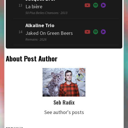
13
La bière
50 Plus Belles Chansons · 2013
Alkaline Trio
14
Jaked On Green Beers
Remains · 2026
About Post Author
Seb Radix
See author's posts