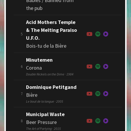
Babies / Banned from
the pub
Acid Mothers Temple
& The Melting Paraiso
5
U.F.O.
Bois-tu de la Bière
Minutemen
6
Corona
Double Nickels on the Dime · 1984
Dominique Petitgand
7
Bière
Le bout de la langue · 2005
Municipal Waste
8
Beer Pressure
The Art of Partying · 2015