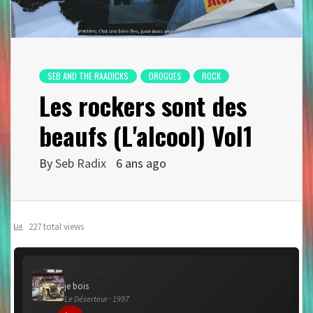
SEB AND THE RAADICKS
DROGUES
ROCK
Les rockers sont des
beaufs (L'alcool) Vol1
By
Seb Radix
6 ans ago
227 total views
boris vian
je bois
Le Déserteur · 1997