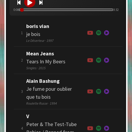
0:00
3:32
boris vian
1
je bois
Le Déserteur · 1997
Mean Jeans
2
Tears In My Beers
Singles · 2015
Alain Bashung
Je fume pour oublier
3
que tu bois
Roulette Russe · 1994
V
Peter & The Test-Tube
4