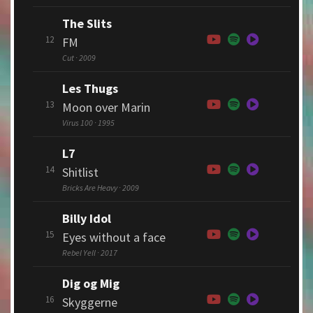
The Slits
12
FM
Cut · 2009
Les Thugs
13
Moon over Marin
Virus 100 · 1995
L7
14
Shitlist
Bricks Are Heavy · 2009
Billy Idol
15
Eyes without a face
Rebel Yell · 2017
Dig og Mig
16
Skyggerne