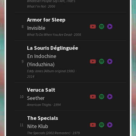
Whatever People Say I Am, That's
What I'm Not · 2006
Armor for Sleep
8
Invisible
What To Do When You Are Dead · 2008
La Souris Déglinguée
En Indochine
9
(Yinduzhina)
Eddy Jones (Album original 1986) ·
2014
Veruca Salt
10
Seether
American Thighs · 1994
The Specials
11
Nite Klub
The Specials (2002 Remaster) · 1979