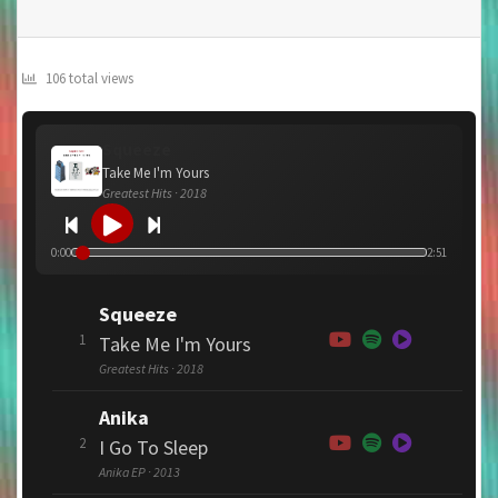
106 total views
Squeeze
Take Me I'm Yours
Greatest Hits · 2018
0:00
2:51
Squeeze
1
Take Me I'm Yours
Greatest Hits · 2018
Anika
2
I Go To Sleep
Anika EP · 2013