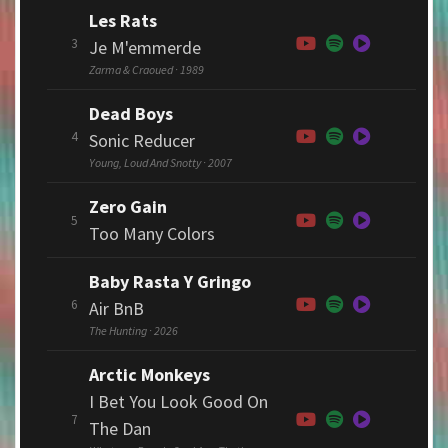
Les Rats
3
Je M'emmerde
Zarma & Craoued · 1989
Dead Boys
4
Sonic Reducer
Young, Loud And Snotty · 2007
Zero Gain
5
Too Many Colors
Baby Rasta Y Gringo
6
Air BnB
The Hunting · 2026
Arctic Monkeys
I Bet You Look Good On
7
The Dan