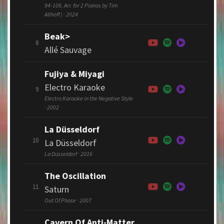
94-106, Arr. for 2 Pianos by Tim
Allhoff) · 2024
Beak>
8
Allé Sauvage
Fujiya & Miyagi
Electro Karaoke
9
Electro Karaoke in the Negative Style
· 2002
La Düsseldorf
10
La Düsseldorf
La Düsseldorf · 2016
The Oscillation
11
Saturn
Out Of Phase · 2007
Cavern Of Anti-Matter