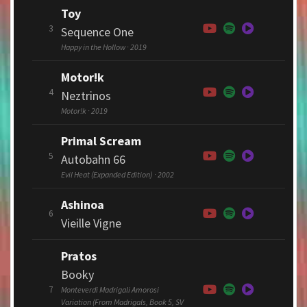
Toy
3
Sequence One
Happy in the Hollow · 2019
Motor!k
4
Neztrinos
Motor!k · 2019
Primal Scream
5
Autobahn 66
Evil Heat (Expanded Edition) · 2002
Ashinoa
6
Vieille Vigne
Pratos
Booky
7
Monteverdi Madrigali Amorosi
Variation (From Madrigals, Book 5, SV