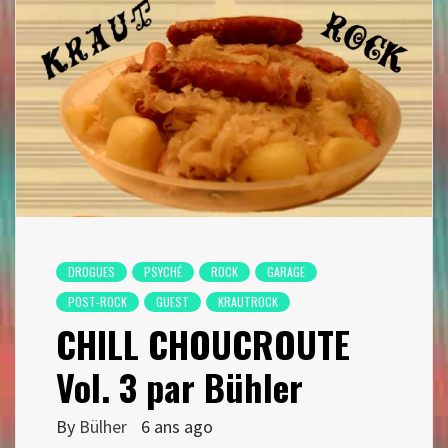
DROGUES
PSYCHÉ
ROCK
GARAGE
POST-ROCK
GUEST
KRAUTROCK
CHILL CHOUCROUTE
Vol. 3 par Bühler
By
Bülher
6 ans ago