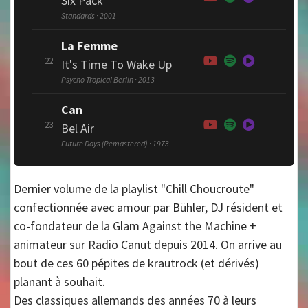
Six Pack
Standards · 2001
La Femme
22
It's Time To Wake Up
Psycho Tropical Berlin · 2013
Can
23
Bel Air
Future Days (Remastered) · 1973
Dernier volume de la playlist "Chill Choucroute"
confectionnée avec amour par Bühler, DJ résident et
co-fondateur de la Glam Against the Machine +
animateur sur Radio Canut depuis 2014. On arrive au
bout de ces 60 pépites de krautrock (et dérivés)
planant à souhait.
Des classiques allemands des années 70 à leurs