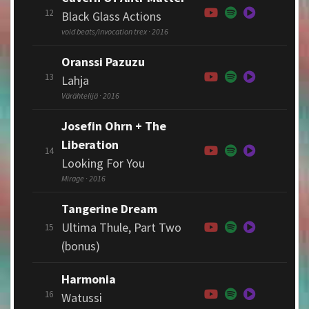
12
Black Glass Actions
void beats/invocation trex · 2016
Oranssi Pazuzu
13
Lahja
Värähtelijä · 2016
Josefin Ohrn + The
Liberation
14
Looking For You
Mirage · 2016
Tangerine Dream
Ultima Thule, Part Two
15
(bonus)
Harmonia
16
Watussi