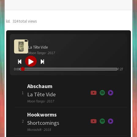
324 total views
Abschaum
La Tête Vide
Moon Tango · 2017
0:00
7:27
Abschaum
1
La Tête Vide
Moon Tango · 2017
Hookworms
2
Shortcomings
Microshift · 2018