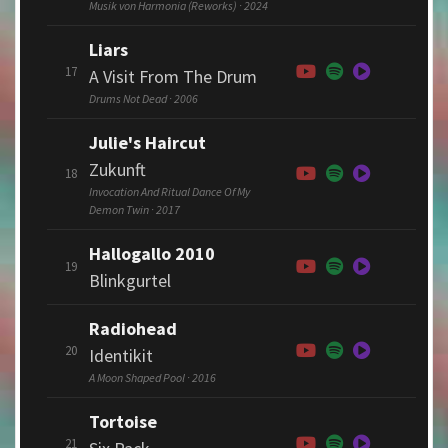
Musik von Harmonia (Reworks) · 2024
Liars
17
A Visit From The Drum
Drums Not Dead · 2006
Julie's Haircut
Zukunft
18
Invocation And Ritual Dance Of My
Demon Twin · 2017
Hallogallo 2010
19
Blinkgurtel
Radiohead
20
Identikit
A Moon Shaped Pool · 2016
Tortoise
21