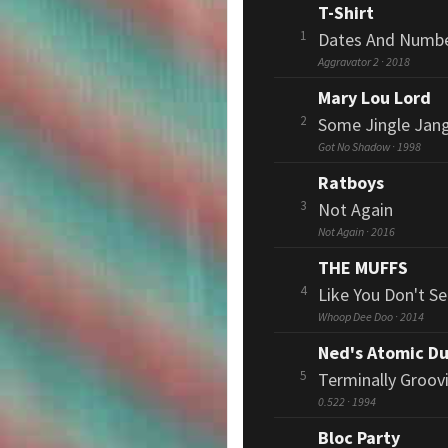
T-Shirt
1
Dates And Numb
Aggravator 2 · 2018
Mary Lou Lord
2
Some Jingle Jan
Got No Shadow · 1998
Ratboys
3
Not Again
Not Again · 2016
THE MUFFS
4
Like You Don't S
Whoop Dee Doo · 2014
Ned's Atomic Du
5
Terminally Groov
0.522 · 1994
Bloc Party