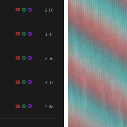
2:16
3:44
2:56
3:07
2:48