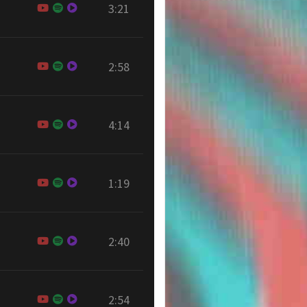
3:21
2:58
4:14
1:19
2:40
2:54