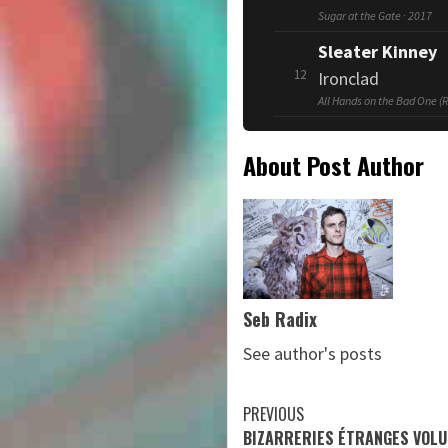
Sugar at the Gate · 2017
Sleater Kinney
12
Ironclad
All Hands on the Bad One (
About Post Author
Seb Radix
See author's posts
Continue
PREVIOUS
BIZARRERIES ÉTRANGES VOLU