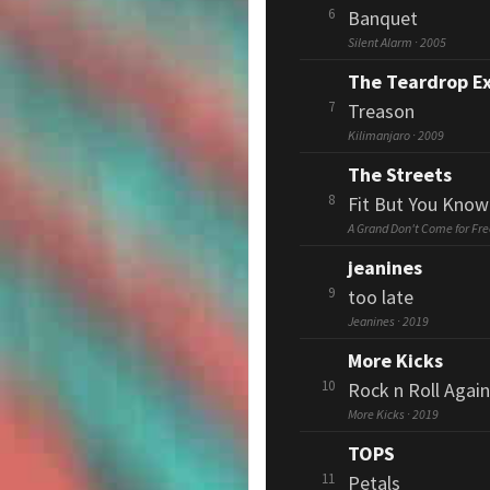
6
Banquet
Silent Alarm · 2005
The Teardrop E
7
Treason
Kilimanjaro · 2009
The Streets
8
Fit But You Know 
A Grand Don't Come for Fre
jeanines
9
too late
Jeanines · 2019
More Kicks
10
Rock n Roll Again
More Kicks · 2019
TOPS
11
Petals