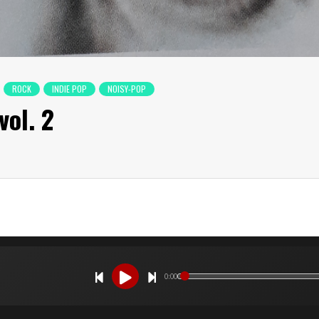
ROCK
INDIE POP
NOISY-POP
vol. 2
0:00