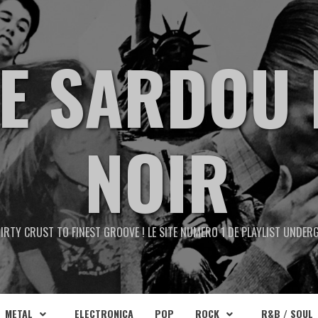
TE SARDOU 
NOIR
IRTY CRUST TO FINEST GROOVE ! LE SITE NUMERO 1 DE PLAYLIST UNDE
METAL
ELECTRONICA
POP
ROCK
R&B / SOUL