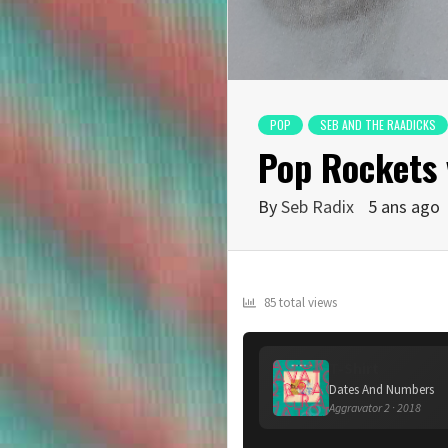
POP
SEB AND THE RAADICKS
Pop Rockets 
By
Seb Radix
5 ans ago
85 total views
T-Shirt
Dates And Numbers
Aggravator 2 · 2018