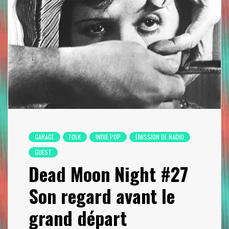
GARAGE
FOLK
INDIE POP
EMISSION DE RADIO
GUEST
Dead Moon Night #27
Son regard avant le
grand départ