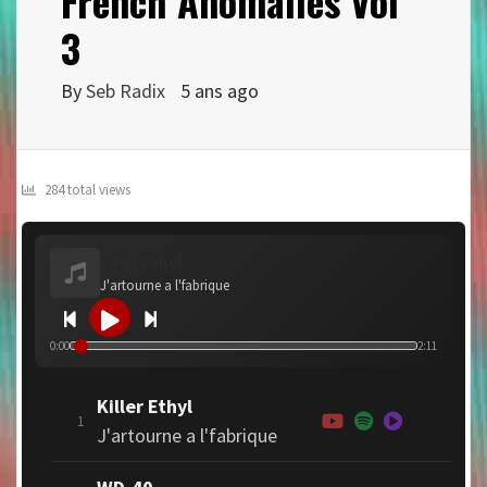
French Anomalies Vol
3
By
Seb Radix
5 ans ago
284 total views
Killer Ethyl
J'artourne a l'fabrique
0:00
2:11
Killer Ethyl
1
J'artourne a l'fabrique