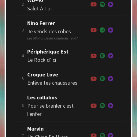
WD-40
2
Salut À Toi
Nino Ferrer
3
Je vends des robes
Les 50 Plus Belles Chansons · 2007
Périphérique Est
4
Le Rock d'Ici
Croque Love
5
Enlève tes chaussures
Les collabos
Pour se branler c'est
6
l'enfer
Marvin
7
Un Chien En Hiver