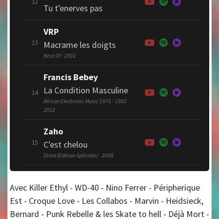
12
Tu t'enerves pas
VRP
13
Macrame les doigts
Best Of · 2002
Francis Bebey
La Condition Masculine
14
African Electronic Music 1975 - 1982 ·
2012
Zaho
15
C'est chelou
Dima (Edition Spéciale) · 2008
Avec Killer Ethyl - WD-40 - Nino Ferrer - Péripherique
Est - Croque Love - Les Collabos - Marvin - Heidsieck,
Bernard - Punk Rebelle & les Skate to hell - Déjà Mort -