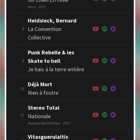
Barry · 2013
Heidsieck, Bernard
La Convention
8
Collective
Punk Rebelle & les
Skate to hell
9
Je hais à la terre entière
Déjà Mort
10
Rien à foutre
Stereo Total
11
Nationale
Musique Automatique · 2001
Vitasguerulaitis