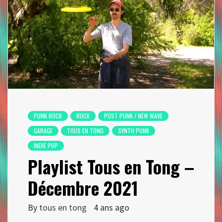
PUNK ROCK
ROCK
POST PUNK / NEW WAVE
GARAGE
TOUS EN TONG
SYNTH PUNK
INDIE POP
Playlist Tous en Tong –
Décembre 2021
By
tous en tong
4 ans ago