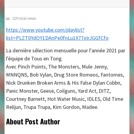
219 total views
https://www.youtube.com/playlist?
list=PLZT0YdQY1DAnPe0fnLu1X77xIrJGGfCfo
La dernière sélection mensuelle pour l'année 2021 par
l'équipe de Tous en Tong.
Avec Pinch Points, The Monsters, Mule Jenny,
MNNQNS, Bob Vylan, Drug Store Romeos, Fantomes,
Nick Drunken Broken Arms & His False Dylan Cobbn,
Panic Monster, Geese, Coilguns, Yard Act, DITZ,
Courtney Barnett, Hot Water Music, IDLES, Old Time
Relijun, Trupa Trupa, Kim Gordon, Madee.
About Post Author