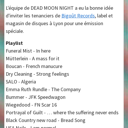
L'équipe de DEAD MOON NIGHT a eu la bonne idée
d'inviter les tenanciers de
Bigoût Records
, label et
magasin de disques à Lyon pour une émission
spéciale.
Playlist
Funeral Mist - In here
Mütterlein - A mass for it
Boucan - French manucure
Dry Cleaning - Strong feelings
SALO - Algeria
Emma Ruth Rundle - The Company
Bummer - JFK Speedwagon
Wiegedood - FN Scar 16
Portrayal of Guilt - … where the suffering never ends
Black Country new road - Bread Song
USA Nails - I am normal