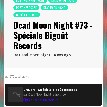
POST PUNK / NEW WAVE
EMISSION DE RADIO
POST-HARDCORE
DEAD MOON NIGHT
BIGOÛT RECORDS
Dead Moon Night #73 -
Spéciale Bigoût
Records
By
Dead Moon Night
4 ans ago
176 total views
DMN#73 - Spéciale Bigoût Records
par Dead Moon Night radio show
Écouter sur Mixcloud