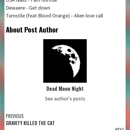
Dewaere - Get down
Turnstile (feat Blood Orange) - Alien love call
About Post Author
Dead Moon Night
See author's posts
Continue
PREVIOUS
GRAVITY KILLED THE CAT
Reading