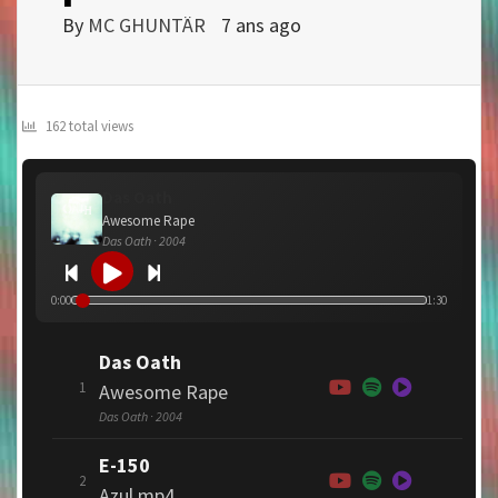
By
MC GHUNTÄR
7 ans ago
162 total views
Das Oath
Awesome Rape
Das Oath · 2004
0:00
1:30
Das Oath
1
Awesome Rape
Das Oath · 2004
E-150
2
Azul.mp4