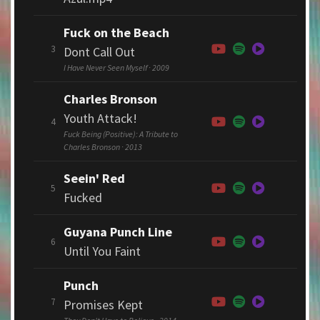
Fuck on the Beach
3
Dont Call Out
I Have Never Seen Myself · 2009
Charles Bronson
Youth Attack!
4
Fuck Being (Positive​)​: A Tribute to
Charles Bronson · 2013
Seein' Red
5
Fucked
Guyana Punch Line
6
Until You Faint
Punch
7
Promises Kept