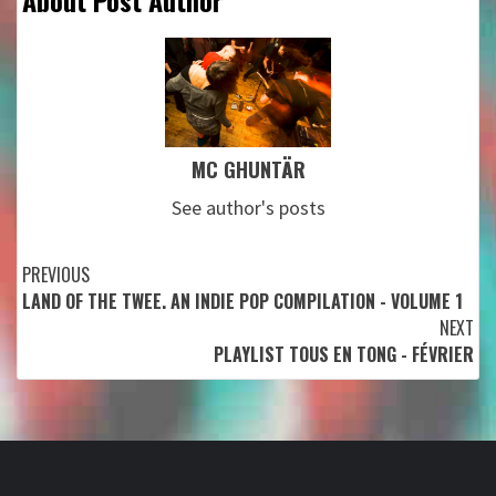
About Post Author
MC GHUNTÄR
See author's posts
Continue
PREVIOUS
LAND OF THE TWEE. AN INDIE POP COMPILATION - VOLUME 1
Reading
NEXT
PLAYLIST TOUS EN TONG - FÉVRIER