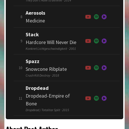
They Don't Have to Believe · 2014
Aerosols
8
Medicine
Stack
9
Hardcore Will Never Die
Konkret Lichtgeschwindigkeit · 2001
Spazz
10
Snowcone Ribplate
Crush Kill Destroy · 2018
Dropdead
Dropdead-Empire of
11
Bone
Dropdead / Totalitar Split · 2015