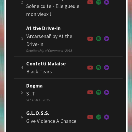
2
Scène culte - Elle gueule
mon vieux !
At the Drive-In
'Arcarsenal' by At the
3
Drive-In
Relationship of Command · 2013
Confetti Malaise
4
Black Tears
Dogma
5
S_T
SEE IT ALL · 2025
G.L.O.S.S.
6
Give Violence A Chance