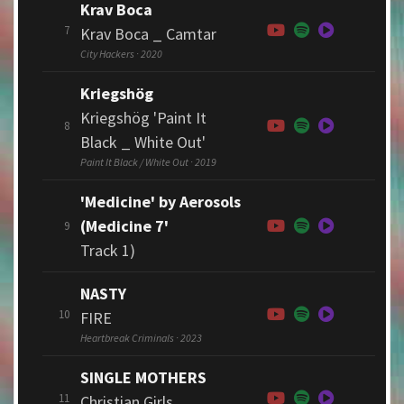
Krav Boca
7
Krav Boca _ Camtar
City Hackers · 2020
Kriegshög
Kriegshög 'Paint It
8
Black _ White Out'
Paint It Black / White Out · 2019
'Medicine' by Aerosols
(Medicine 7'
9
Track 1)
NASTY
10
FIRE
Heartbreak Criminals · 2023
SINGLE MOTHERS
11
Christian Girls