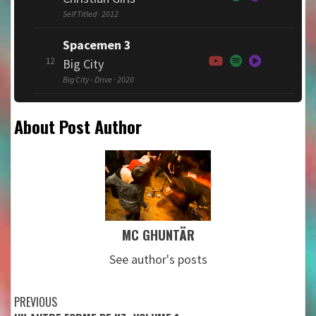
Self Titled · 2012
Spacemen 3
12
Big City
Big City - Drive · 2020
About Post Author
MC GHUNTÄR
See author's posts
Continue
PREVIOUS