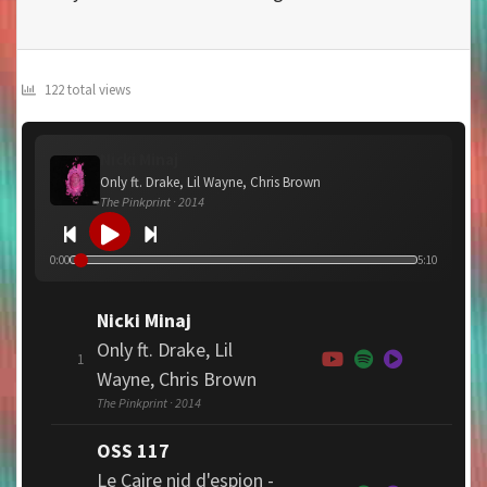
122 total views
Nicki Minaj
Only ft. Drake, Lil Wayne, Chris Brown
The Pinkprint · 2014
0:00
5:10
Nicki Minaj
Only ft. Drake, Lil
1
Wayne, Chris Brown
The Pinkprint · 2014
OSS 117
Le Caire nid d'espion -