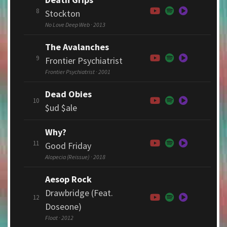
8
Stockton
No Love Deep Web · 2013
The Avalanches
9
Frontier Psychiatrist
Frontier Psychiatrist · 2001
Dead Obies
10
$ud $ale
Why?
11
Good Friday
Alopecia (Reissue) · 2018
Aesop Rock
Drawbridge (Feat.
12
Doseone)
Float · 2012