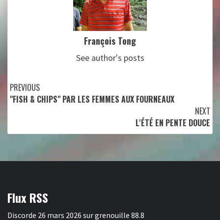
François Tong
See author's posts
Continue
PREVIOUS
"FISH & CHIPS" PAR LES FEMMES AUX FOURNEAUX
Reading
NEXT
L'ÉTÉ EN PENTE DOUCE
Flux RSS
Discorde 26 mars 2026 sur grenouille 88.8