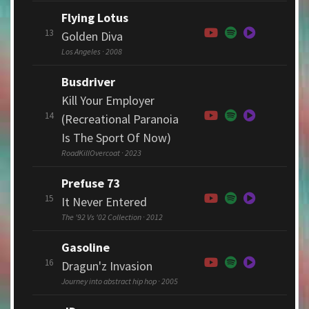
Flying Lotus
13
Golden Diva
Los Angeles · 2008
Busdriver
Kill Your Employer
14
(Recreational Paranoia
Is The Sport Of Now)
RoadKillOvercoat · 2023
Prefuse 73
15
It Never Entered
The '92 Vs '02 Collection · 2012
Gasoline
16
Dragun'z Invasion
Journey into abstract hip hop · 2005