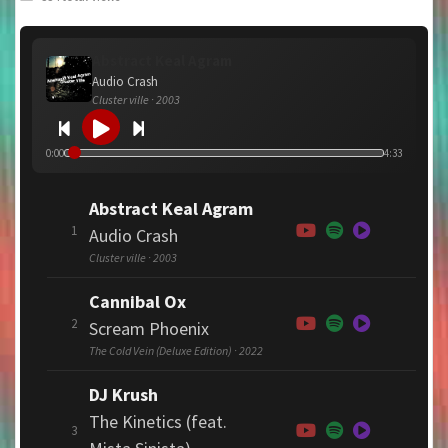
Abstract Keal Agram
Audio Crash
Cluster ville · 2003
0:00
4:33
Abstract Keal Agram
1
Audio Crash
Cluster ville · 2003
Cannibal Ox
2
Scream Phoenix
The Cold Vein (Deluxe Edition) · 2022
DJ Krush
The Kinetics (feat.
3