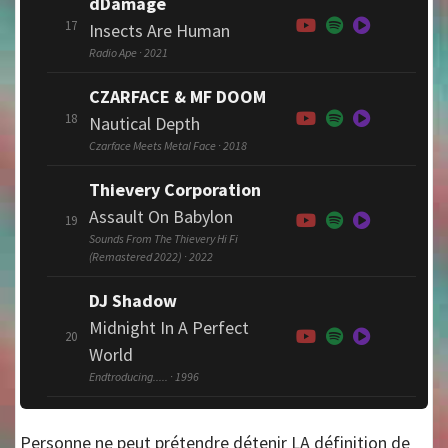
dDamage
17
Insects Are Human
Radio Ape · 2021
CZARFACE & MF DOOM
18
Nautical Depth
Czarface Meets Metal Face · 2018
Thievery Corporation
Assault On Babylon
19
Sounds From The Thievery Hi Fi
(Remastered 2022) · 2022
DJ Shadow
Midnight In A Perfect
20
World
Endtroducing..... · 1996
Personne ne peut prétendre détenir LA définition de