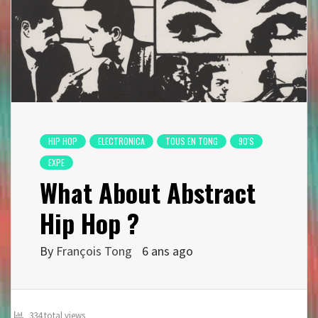
HIP HOP
ELECTRONICA
TOUS EN TONG
90'S
EXPE
What About Abstract
Hip Hop ?
By
François Tong
6 ans ago
334 total views