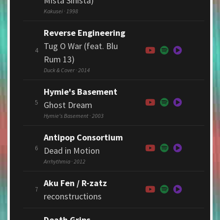
Mista Sinista)
Kakusei · 1998
Reverse Engineering
Tug O War (feat. Blu
4
Rum 13)
Duck & Cover · 2014
Hymie's Basement
5
Ghost Dream
Hymie's Basement · 2003
Antipop Consortium
6
Dead in Motion
Arrhythmia · 2012
Aku Fen / R-zatz
7
reconstructions
Death Grips