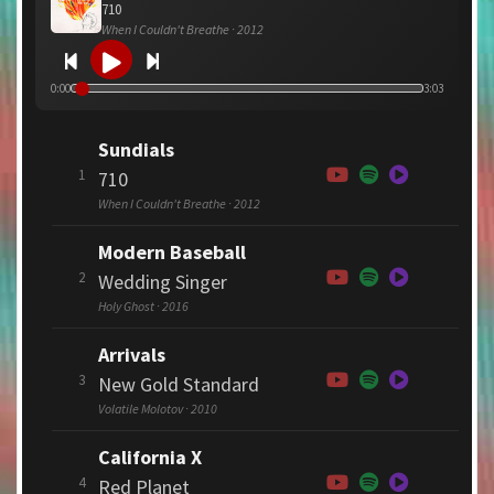
710
When I Couldn't Breathe · 2012
0:00
3:03
Sundials
1
710
When I Couldn't Breathe · 2012
Modern Baseball
2
Wedding Singer
Holy Ghost · 2016
Arrivals
3
New Gold Standard
Volatile Molotov · 2010
California X
4
Red Planet