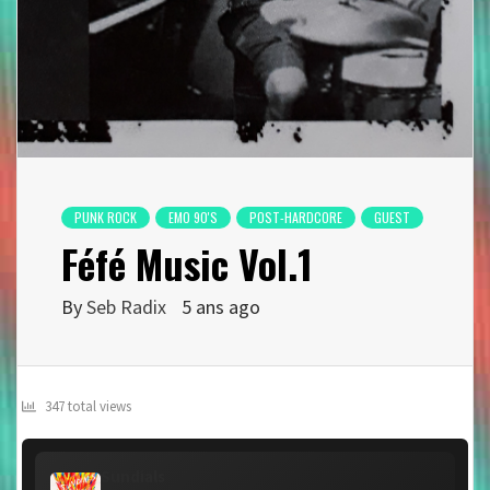
PUNK ROCK
EMO 90'S
POST-HARDCORE
GUEST
Féfé Music Vol.1
By
Seb Radix
5 ans ago
347 total views
Sundials