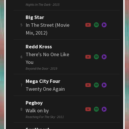
Nights In The Dark · 2015
Big Star
In The Street (Movie
5
Mix, 2012)
Redd Kross
There's No One Like
6
You
Beyond the Door · 2019
Mega City Four
7
Twenty One Again
Pegboy
8
Walk on by
Reaching For The Sky · 2011