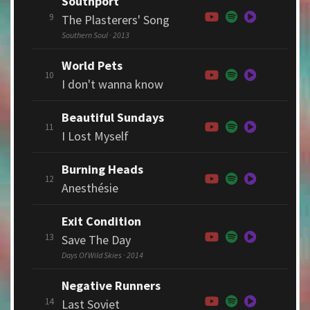
Southport
9
The Plasterers' Song
Southern Soul · 2013
World Pets
10
I don't wanna know
Beautiful Sundays
11
I Lost Myself
Burning Heads
12
Anesthésie
Exit Condition
13
Save The Day
Days Of Wild Skies · 2014
Negative Runners
14
Last Soviet