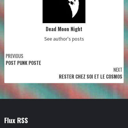
Dead Moon Night
See author's posts
Continue
PREVIOUS
POST PUNK POSTE
Reading
NEXT
RESTER CHEZ SOI ET LE COSMOS
Flux RSS