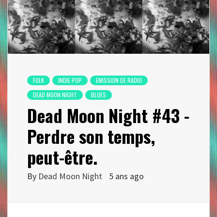
FOLK
INDIE POP
EMISSION DE RADIO
DEAD MOON NIGHT
BLUES
Dead Moon Night #43 -
Perdre son temps,
peut-être.
By
Dead Moon Night
5 ans ago