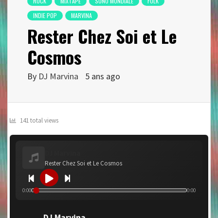
ROCK
MIXTAPE
SONO MONDIALE
FOLK
INDIE POP
MARVINA
Rester Chez Soi et Le
Cosmos
By
DJ Marvina
5 ans ago
141 total views
DJ Marvina
Rester Chez Soi et Le Cosmos
0:00
0:00
DJ Marvina