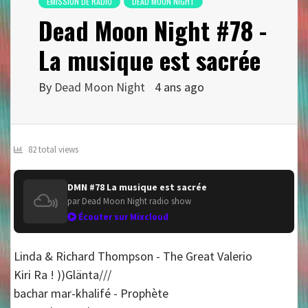
EMISSION DE RADIO
DEAD MOON NIGHT
Dead Moon Night #78 -
La musique est sacrée
By
Dead Moon Night
4 ans ago
82 total views
DMN #78 La musique est sacrée
par Dead Moon Night radio show
Écouter sur Mixcloud
Linda & Richard Thompson - The Great Valerio
Kiri Ra ! ))Glänta///
bachar mar-khalifé - Prophète