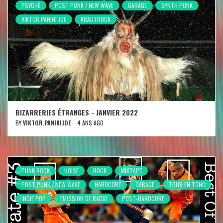
PSYCHÉ
POST PUNK / NEW WAVE
GARAGE
SYNTH PUNK
VIKTOR PANINI JOE
KRAUTROCK
BIZARRERIES ÉTRANGES - JANVIER 2022
BY
VIKTOR.PANINIJOE
4 ANS AGO
PUNK ROCK
NOISE
ROCK
MIXTAPE
POST PUNK / NEW WAVE
HARDCORE
GARAGE
TOUS EN TONG
INDIE POP
EMISSION DE RADIO
POST-HARDCORE