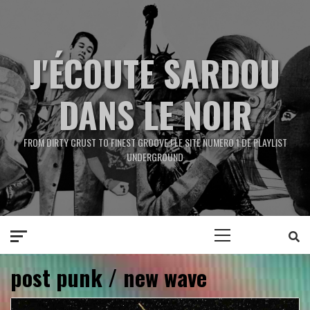
Skip
to
content
J'ÉCOUTE SARDOU
DANS LE NOIR
FROM DIRTY CRUST TO FINEST GROOVE ! LE SITE NUMERO 1 DE PLAYLIST
UNDERGROUND
Primary
Menu
post punk / new wave